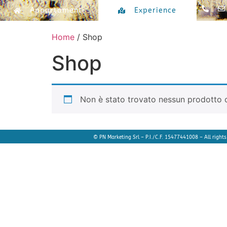
Appartamenti
Experience
Home
/ Shop
Shop
Non è stato trovato nessun prodotto c
© PN Marketing Srl – P.I./C.F. 15477441008 – All rights