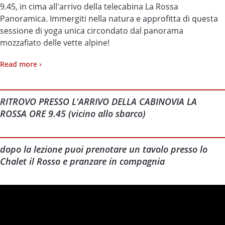
9.45, in cima all'arrivo della telecabina La Rossa
Panoramica. Immergiti nella natura e approfitta di questa
sessione di yoga unica circondato dal panorama
mozzafiato delle vette alpine!
Suggeriamo di arrivare muniti del proprio tappetino.
Read more ›
Nel caso in cui tu ne sia sprovvisto, ricordati di
segnalarcelo durante il checkout, barrando l'apposita
casella.
RITROVO PRESSO L'ARRIVO DELLA CABINOVIA LA
ROSSA ORE 9.45 (vicino allo sbarco)
DURATA DELLA LEZIONE: 2 ore circa
E dopo la lezione puoi prenotare un tavolo presso lo Chalet
dopo la lezione puoi prenotare un tavolo presso lo
il Rosso e pranzare in compagnia
Chalet il Rosso e pranzare in compagnia